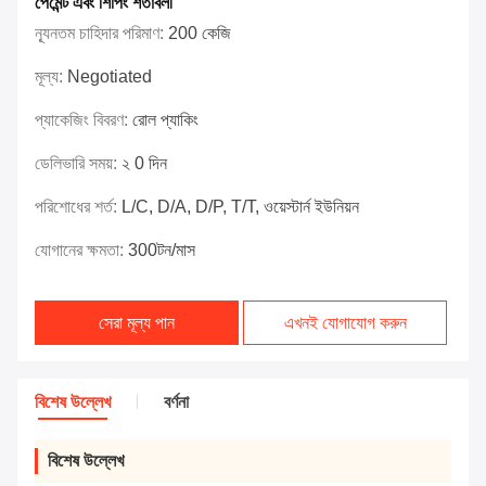
পেমেন্ট এবং শিপিং শর্তাবলী
ন্যূনতম চাহিদার পরিমাণ:
200 কেজি
মূল্য:
Negotiated
প্যাকেজিং বিবরণ:
রোল প্যাকিং
ডেলিভারি সময়:
২ 0 দিন
পরিশোধের শর্ত:
L/C, D/A, D/P, T/T, ওয়েস্টার্ন ইউনিয়ন
যোগানের ক্ষমতা:
300টন/মাস
সেরা মূল্য পান
এখনই যোগাযোগ করুন
বিশেষ উল্লেখ
বর্ণনা
বিশেষ উল্লেখ