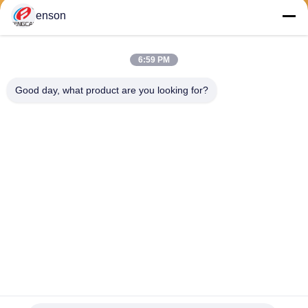
enson
পাঠান
6:59 PM
Good day, what product are you looking for?
Haining FengCai Textile Co.,Ltd.
ensonlu@live.cn
86--13750792529
বিল্ডিং 8, নং 5 কিংচুয়ান রোড, xieqia
o টাউন, হাইনিং, ঝেজিয়াং, চীন
চীন ভালো মানের পলিয়েস্টার স্প্যানডেক্স ফ্যাব্রিক সরবরাহকারী। কপিরাইট © 2026 Haining