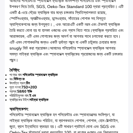
আমাদের পলিয়েস্টার স্প্যানডেক্স ফ্যাব্রিক মানসম্পন্ন পলিয়েস্টার এবং স্প্যানডেক্স
উপকরণ দিয়ে তৈরি, SGS, Oeko-Tex Standard 100 দ্বারা প্রত্যয়িত। এটি
একটি 4-ওয়ে স্ট্রেচ ফ্যাব্রিক যার মধ্যে চমৎকার স্থিতিস্থাপকতা রয়েছে,
স্পোর্টসওয়্যার, অ্যাক্টিভওয়্যার, ডান্সওয়্যার, সাঁতারের পোশাক সহ বিস্তৃত
অ্যাপ্লিকেশনের জন্য উপযুক্ত। , এবং আরোএটি একটি নরম এবং টেকসই ফ্যাব্রিক
তৈরি করতে বোনা হয় যা হালকা ওজনের এবং শ্বাস নিতে পারে।ফ্যাব্রিক প্রসারিত এবং
আরামদায়ক, এটি এমন পোশাকের জন্য আদর্শ যা আপনার সাথে চলাফেরা করতে হবে।
এটি এমন পোশাকগুলির জন্যও একটি দুর্দান্ত পছন্দ যা একটি চাটুকার চেহারার জন্য
snugly ফিট করা প্রয়োজন।আমাদের পলিয়েস্টার স্প্যানডেক্স ফ্যাব্রিক আপনার
সমস্ত লাইক্রা ফ্যাব্রিক এবং স্প্যানডেক্স ফ্যাব্রিকের প্রয়োজনের জন্য একটি চমৎকার
পছন্দ।
বৈশিষ্ট্য:
পণ্যের নাম:
পলিয়েস্টার স্প্যানডেক্স ফ্যাব্রিক
রঙ:
বিভিন্ন রং
উৎপত্তি স্থল:
চীন
সুতা গণনা:
75D+20D
প্রস্থ:
58/60 ইঞ্চি
পরিচিতিমুলক নাম:
ই এম
ফ্যাব্রিকের টাইপ:
লাইক্রা ফ্যাব্রিক
অ্যাপ্লিকেশন:
পলিয়েস্টার স্প্যানডেক্স ফ্যাব্রিক হল পলিয়েস্টার এবং স্প্যানডেক্সের সংমিশ্রণ, যা
লাইক্রা ফ্যাব্রিক নামেও পরিচিত, যা ব্যাপকভাবে পোশাক, পোশাক, হোম টেক্সটাইল,
জুতা, ব্যাগ ইত্যাদিতে ব্যবহৃত হয়। এটি সাধারণ প্যাটার্নে বোনা এবং SGS এবং
Oeko-Tex স্ট্যান্ডার্ড দ্বারা প্রত্যয়িত 100, যা পণ্যের গুণমান এবং নিরাপত্তার