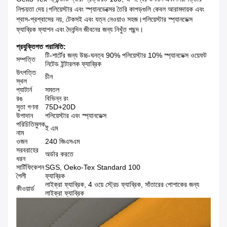
নিশ্চয়তা দেয়।পলিয়েস্টার এবং স্প্যানডেক্সের তৈরি কাপড়গুলি কেবল আরামদায়ক এবং
শ্বাস-প্রশ্বাসের নয়, টেকসই এবং যত্ন নেওয়াও সহজ।পলিয়েস্টার স্প্যানডেক্স
ফ্যাব্রিক ফ্যাশন এবং দৈনন্দিন জীবনের জন্য নিখুঁত পছন্দ।
প্রযুক্তিগত পরামিতি:
টি-শার্টের জন্য উচ্চ-ঘনত্ব 90% পলিয়েস্টার 10% স্প্যানডেক্স ওয়েফট
সম্পত্তি
নিটেড ইন্টারলক ফ্যাব্রিক
উৎপত্তি
চীন
স্থল
প্যাটার্ন
সমতল
রঙ
বিভিন্ন রং
সুতা গণনা
75D+20D
উপাদান
পলিয়েস্টার এবং স্প্যানডেক্স
পরিচিতিমুলক
ই এম
নাম
ওজন
240 জিএসএম
সরবরাহের
অর্ডার করতে
ধরন
সার্টিফিকেশন
SGS, Oeko-Tex Standard 100
শৈলী
ফ্যাব্রিক
লাইক্রা ফ্যাব্রিক, 4 ওয়ে স্ট্রেচ ফ্যাব্রিক, সাঁতারের পোশাকের জন্য
কীওয়ার্ড
লাইক্রা ফ্যাব্রিক