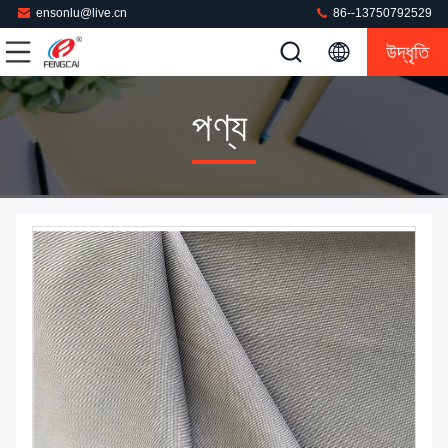
ensonlu@live.cn
86--13750792529
উদ্ধৃতি
পণ্য