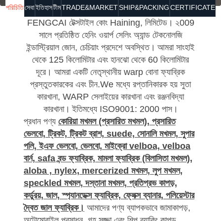
পরিচিতি
সেবা
ইতিহাস
টীম
TRADE&MARKET
SHIP&PACKING
CERTIFICATE
FENGCAI টেক্সটাইল কোং Haining, লিমিটেড।
২009
সালে প্রতিষ্ঠিত হেনিং ওয়ার্প সেলিং অ্যান্ড টেকনোলজি
ইন্ডাস্ট্রিয়াল জোন, চেচিয়াং প্রদেশে অবস্থিত।
আমরা সাংহাই
থেকে 125 কিলোমিটার এবং হানঝো থেকে 60 কিলোমিটার
দূরে। আমরা একটি নেতৃস্থানীয় warp বোনা ফ্যাব্রিক
প্রস্তুতকারকের এবং চীন.We মধ্যে রপ্তানিকারক হয় সুতা
কারখানা, WARP সেলাইয়ের কারখানা এবং রঞ্জনবিদ্যা
কারখানা।
ইতিমধ্যে ISO9001: 2000 পাস।
প্রধান পণ্য
কোরিয়া মখমল (প্রসারিত মখমল), প্রসারিত
ভেলবো, ট্রিকট, ট্রিকট ব্রাশ, suede, সোনালি মখমল, সুপার
পলি, ইএফ ভেলবো, ভেলবো, মাইক্রো velboa, velboa
বার্ন, safa বন্ড ফ্যাব্রিক, মামলা ফ্যাব্রিক (বিলাসিতা মখমল),
aloba , nylex, mercerized মখমল, লুপ মখমল,
speckled মখমল, দস্তানা মখমল, প্রতিপ্রভ কাপড়,
কর্ডুরয়, জাল, স্প্যানডেক্স ফ্যাব্রিক, ফ্লেক্স ব্যানার, পলিয়েস্টার
দ্বৈত জাল ফ্যাব্রিক।
আমাদের পণ্য ব্যাপকভাবে জামাকাপড়,
অটোমোবাইল প্রসাধন, গৃহ সজ্জা এবং শিল্প ব্যাকিং কাপড়