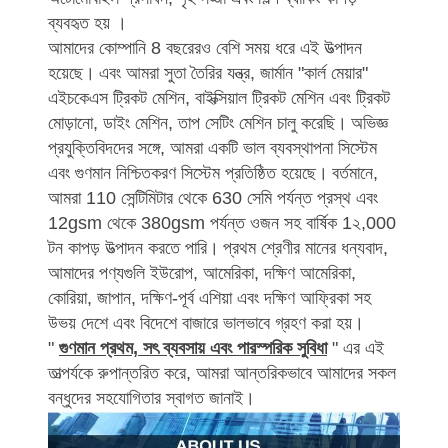
ব্যবহৃত হয় ।
আমাদের কোম্পানি 8 বছরেরও বেশি সময় ধরে এই উত্পাদন
হয়েছে।
এবং আমরা সুতা তৈরির যন্ত্র, জার্মান "কার্ল মেয়ার"
এইচকেএস ট্রিকট মেশিন, বাইক্সিয়াল ট্রিকট মেশিন এবং ট্রিকট
মোড়ানো, ডাইং মেশিন, তাপ সেটিং মেশিন চালু করেছি।
অভিজ্ঞ
প্রযুক্তিবিদদের সঙ্গে, আমরা একটি ভাল ব্যবস্থাপনা সিস্টেম
এবং গুণমান নিশ্চিতকরণ সিস্টেম প্রতিষ্ঠিত হয়েছে।
বর্তমানে,
আমরা 110 সেন্টিমিটার থেকে 630 সেমি পর্যন্ত প্রস্থ এবং
12gsm থেকে 380gsm পর্যন্ত ওজন সহ বার্ষিক 1২,000
টন কাপড় উত্পাদন করতে পারি।
প্রথম শ্রেণীর মানের ধন্যবাদ,
আমাদের পণ্যগুলি ইউরোপ, আমেরিকা, দক্ষিণ আমেরিকা,
কোরিয়া, জাপান, দক্ষিণ-পূর্ব এশিয়া এবং দক্ষিণ আফ্রিকা সহ
উভয় দেশে এবং বিদেশে বাজারে ভালভাবে গ্রহণ করা হয়।
"
গুণমান প্রথম, সৎ ব্যবসায় এবং পারস্পরিক সুবিধা
" এর এই
তাত্পর্যকে রুপান্তরিত করে, আমরা আন্তরিকভাবে আমাদের সকল
বন্ধুদের সহযোগিতার স্বাগত জানাই।