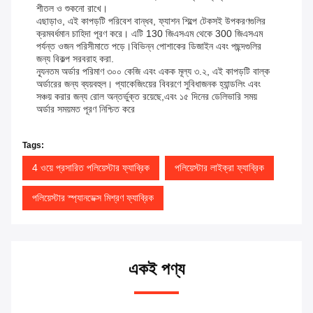
শীতল ও শুকনো রাখে।
এছাড়াও, এই কাপড়টি পরিবেশ বান্ধব, ফ্যাশন শিল্পে টেকসই উপকরণগুলির
ক্রমবর্ধমান চাহিদা পূরণ করে। এটি 130 জিএসএম থেকে 300 জিএসএম
পর্যন্ত ওজন পরিসীমাতে পড়ে।বিভিন্ন পোশাকের ডিজাইন এবং পছন্দগুলির
জন্য বিকল্প সরবরাহ করা.
ন্যূনতম অর্ডার পরিমাণ ৩০০ কেজি এবং একক মূল্য ৩.২, এই কাপড়টি বাল্ক
অর্ডারের জন্য ব্যয়বহুল। প্যাকেজিংয়ের বিবরণে সুবিধাজনক হ্যান্ডলিং এবং
সঞ্চয় করার জন্য রোল অন্তর্ভুক্ত রয়েছে,এবং ১৫ দিনের ডেলিভারি সময়
অর্ডার সময়মত পূরণ নিশ্চিত করে
Tags:
4 ওয়ে প্রসারিত পলিয়েস্টার ফ্যাব্রিক
পলিয়েস্টার লাইক্রা ফ্যাব্রিক
পলিয়েস্টার স্প্যানডেক্স মিশ্রণ ফ্যাব্রিক
একই পণ্য