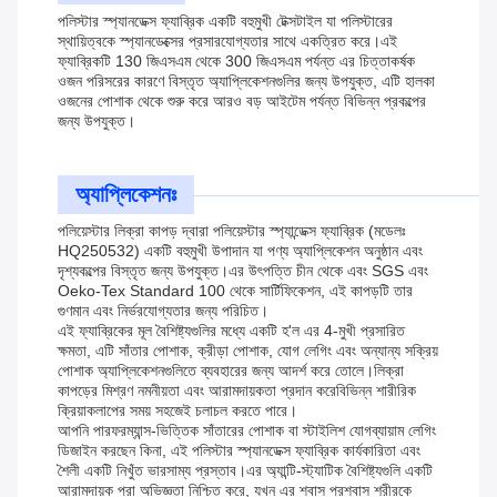
পলিস্টার স্প্যানডেক্স ফ্যাব্রিক একটি বহুমুখী টেক্সটাইল যা পলিস্টারের
স্থায়িত্বকে স্প্যানডেক্সের প্রসারযোগ্যতার সাথে একত্রিত করে।এই
ফ্যাব্রিকটি 130 জিএসএম থেকে 300 জিএসএম পর্যন্ত এর চিত্তাকর্ষক
ওজন পরিসরের কারণে বিস্তৃত অ্যাপ্লিকেশনগুলির জন্য উপযুক্ত, এটি হালকা
ওজনের পোশাক থেকে শুরু করে আরও বড় আইটেম পর্যন্ত বিভিন্ন প্রকল্পের
জন্য উপযুক্ত।
অ্যাপ্লিকেশনঃ
পলিয়েস্টার লিক্রা কাপড় দ্বারা পলিয়েস্টার স্প্যান্ডেক্স ফ্যাব্রিক (মডেলঃ
HQ250532) একটি বহুমুখী উপাদান যা পণ্য অ্যাপ্লিকেশন অনুষ্ঠান এবং
দৃশ্যকল্পের বিস্তৃত জন্য উপযুক্ত।এর উৎপত্তি চীন থেকে এবং SGS এবং
Oeko-Tex Standard 100 থেকে সার্টিফিকেশন, এই কাপড়টি তার
গুণমান এবং নির্ভরযোগ্যতার জন্য পরিচিত।
এই ফ্যাব্রিকের মূল বৈশিষ্ট্যগুলির মধ্যে একটি হ'ল এর 4-মুখী প্রসারিত
ক্ষমতা, এটি সাঁতার পোশাক, ক্রীড়া পোশাক, যোগ লেগিং এবং অন্যান্য সক্রিয়
পোশাক অ্যাপ্লিকেশনগুলিতে ব্যবহারের জন্য আদর্শ করে তোলে।লিক্রা
কাপড়ের মিশ্রণ নমনীয়তা এবং আরামদায়কতা প্রদান করেবিভিন্ন শারীরিক
ক্রিয়াকলাপের সময় সহজেই চলাচল করতে পারে।
আপনি পারফরম্যান্স-ভিত্তিক সাঁতারের পোশাক বা স্টাইলিশ যোগব্যায়াম লেগিং
ডিজাইন করছেন কিনা, এই পলিস্টার স্প্যানডেক্স ফ্যাব্রিক কার্যকারিতা এবং
শৈলী একটি নিখুঁত ভারসাম্য প্রস্তাব।এর অ্যান্টি-স্ট্যাটিক বৈশিষ্ট্যগুলি একটি
আরামদায়ক পরা অভিজ্ঞতা নিশ্চিত করে, যখন এর শ্বাস প্রশ্বাস শরীরকে