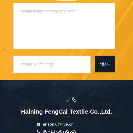
পাঠান
Haining FengCai Textile Co.,Ltd.
ensonlu@live.cn
86--13750792529