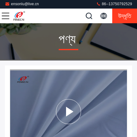
ensonlu@live.cn
86--13750792529
উদ্ধৃতি
পণ্য