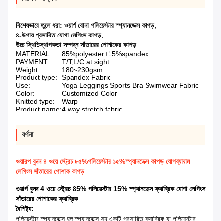
বিশেষভাবে তুলে ধরা:
ওয়ার্প বোনা পলিয়েস্টার স্প্যানডেক্স কাপড়
,
৪-উপায় প্রসারিত যোগা লেগিংস কাপড়
,
উচ্চ স্থিতিস্থাপকতা সম্পন্ন সাঁতারের পোশাকের কাপড়
MATERIAL:
85%polyester+15%spandex
PAYMENT:
T/T,L/C at sight
Weight:
180~230gsm
Product type:
Spandex Fabric
Use:
Yoga Leggings Sports Bra Swimwear Fabric
Color:
Customized Color
Knitted type:
Warp
Product name:
4 way stretch fabric
বর্ণনা
ওয়ারপ বুনন ৪ ওয়ে স্ট্রেচ ৮৫%পলিয়েস্টার ১৫%স্প্যানডেক্স কাপড় যোগব্যায়াম
লেগিংস সাঁতারের পোশাক কাপড়
ওয়ার্প বুনন 4 ওয়ে স্ট্রেচ 85% পলিয়েস্টার 15% স্প্যানডেক্স ফ্যাব্রিক যোগা লেগিংস
সাঁতারের পোশাকের ফ্যাব্রিক
বৈশিষ্ট্য:
পলিয়েস্টার স্প্যানডেক্স হল স্প্যানডেক্স সহ একটি প্রসারিত ফ্যাব্রিক যা পলিয়েস্টার