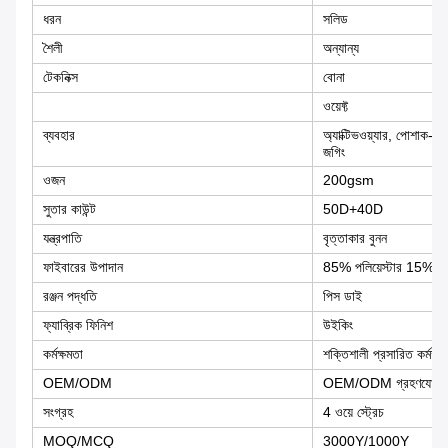
ধরন
সলিড
শৈলী
অন্যান্য
টেকনিক্স
বোনা
ওয়েফ্ট
ব্যবহার
অ্যাক্টিভওয়্যার, পোশাক-স্প
জগিং
ওজন
200gsm
সুতার কাউন্ট
50D+40D
যন্ত্রপাতি
বৃত্তাকার বুনন
ফাইবারের উপাদান
85% পলিয়েস্টার 15% স্প্
রঞ্জন পদ্ধতি
পিস ডাই
ফ্যাব্রিক ফিনিশ
উইকিং
কর্মক্ষমতা
শক্তিশালী প্রসারিত কর্মক্ষম
OEM/ODM
OEM/ODM গ্রহণযোগ্য
সংগ্রহ
4 ওয়ে স্ট্রেচ
MOQ/MCQ
3000Y/1000Y