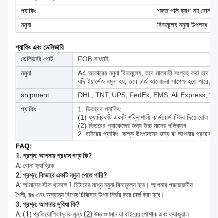
প্যাকিং
শক্ত পলি ব্যাগ সহ রোল প্য
নমুনা
বিনামূল্যে নমুনা উপলব্ধ
প্যাকিং এবং ডেলিভারি
ডেলিভারি পোর্ট
FOB সাংহাই
নমুনা
A4 আকারের নমুনা বিনামূল্যে, তবে মালবাহী সংগ্রহ করা হবে।
যদি ইয়ার্ডেজ নমুনা হয়, তবে চার্জ আলোচনা সাপেক্ষ হতে পারে, 
shipment
DHL, TNT, UPS, FedEx, EMS, Ali Express, বাই এয়া
প্যাকিং
1. ভিতরের প্যাকিং:
(1) ফ্যাব্রিকটি একটি শক্তিশালী কার্ডবোর্ড টিউব দিয়ে রোল কর
(2) ভিতরের প্যাকেজের জন্য উচ্চ মানের পলিব্যাগ
2. বাইরের প্যাকিং: বাল্ক উৎপাদনের জন্য বা আপনার প্রয়োজন 
FAQ:
1. প্রশ্ন: আপনার প্রধান পণ্য কি?
A: বোনা ফ্যাব্রিক
2. প্রশ্ন: কিভাবে একটি নমুনা পেতে পারি?
A: আমাদের স্টক থাকলে 1 মিটারের মধ্যে নমুনা বিনামূল্যে হবে। আপনার প্রয়োজনীয় 
শৈলী, রঙ এবং অন্যান্য বিশেষ চিকিত্সার উপর নির্ভর করে চার্জ করা হবে।
3. প্রশ্ন: আপনার সুবিধা কি?
A: (1) প্রতিযোগিতামূলক মূল্য (2) উচ্চ গুণমান যা বাইরের পোশাক এবং ক্যাজুয়াল 