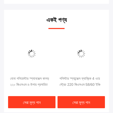
একই পণ্য
বোনা পলিয়েস্টার স্প্যানডেক্স কাপড়
পলিস্টার স্প্যান্ডেক্স ফ্যাব্রিক 4 ওয়ে
সাঁ
২২০ জিএসএম ৪-উপায় প্রসারিত
স্ট্রেচ 220 জিএসএম 58/60 ইঞ্চি
পোশ
কাপ
সেরা মূল্য পান
সেরা মূল্য পান