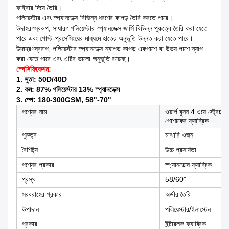
ফাইবার দিয়ে তৈরি।
পলিয়েস্টার এবং স্প্যানডেক্স বিভিন্ন ধরণের কাপড় তৈরি করতে পারে।
উদাহরণস্বরূপ, সাধারণ পলিয়েস্টার স্প্যানডেক্স জার্সি বিভিন্ন পুরুত্বে তৈরি করা যেতে
পারে এবং পোস্ট-প্রসেসিংয়ের মাধ্যমে হাতের অনুভূতি উন্নত করা যেতে পারে।
উদাহরণস্বরূপ, পলিয়েস্টার স্প্যানডেক্স ন্যাপড কাপড় একপাশে বা উভয় পাশে ন্যাপ
করা যেতে পারে এবং এটির ভালো অনুভূতি রয়েছে।
স্পেসিফিকেশন:
1. সুতা: 50D/40D
2. কম: 87% পলিয়েস্টার 13% স্প্যানডেক্স
3. স্পে: 180-300GSM, 58"-70"
পণ্যের নাম
ওয়ার্প বুনন 4 ওয়ে স্ট্রে
পোশাকের ফ্যাব্রিক
পুরুত্ব
মাঝারি ওজন
বৈশিষ্ট্য
উচ্চ প্রসার্যতা
পণ্যের প্রকার
স্প্যানডেক্স ফ্যাব্রিক
প্রস্থ
58/60"
সরবরাহের প্রকার
অর্ডার তৈরি
উপাদান
পলিয়েস্টার/ইলাস্টেন
প্রকার
ইন্টারলক ফ্যাব্রিক