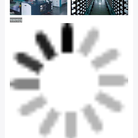
সনদপত্র