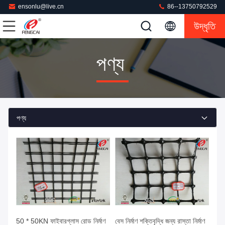
ensonlu@live.cn
86--13750792529
উদ্ধৃতি
পণ্য
পণ্য
50 * 50KN ফাইবারগ্লাস রোড নির্মাণ
বেস নির্মাণ শক্তিবৃদ্ধি জন্য রাস্তা নির্মাণ