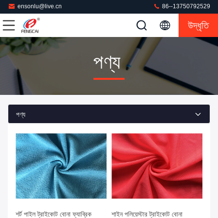
ensonlu@live.cn
86--13750792529
উদ্ধৃতি
পণ্য
পণ্য
শর্ট পাইল ট্রাইকোট বোনা ফ্যাব্রিক
শাইন পলিয়েস্টার ট্রাইকোট বোনা