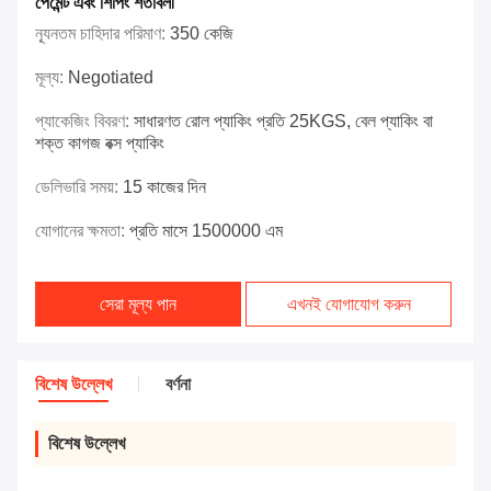
পেমেন্ট এবং শিপিং শর্তাবলী
ন্যূনতম চাহিদার পরিমাণ:
350 কেজি
মূল্য:
Negotiated
প্যাকেজিং বিবরণ:
সাধারণত রোল প্যাকিং প্রতি 25KGS, বেল প্যাকিং বা
শক্ত কাগজ বক্স প্যাকিং
ডেলিভারি সময়:
15 কাজের দিন
যোগানের ক্ষমতা:
প্রতি মাসে 1500000 এম
সেরা মূল্য পান
এখনই যোগাযোগ করুন
বিশেষ উল্লেখ
বর্ণনা
বিশেষ উল্লেখ