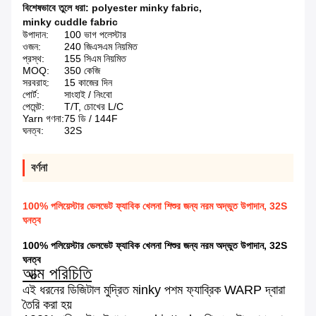
বিশেষভাবে তুলে ধরা:
polyester minky fabric
,
minky cuddle fabric
উপাদান:
100 ভাগ পলেস্টার
ওজন:
240 জিএসএম নিয়মিত
প্রস্থ:
155 সিএম নিয়মিত
MOQ:
350 কেজি
সরবরাহ:
15 কাজের দিন
পোর্ট:
সাংহাই / নিংবো
পেমেন্ট:
T/T, চোখের L/C
Yarn গণনা:
75 ডি / 144F
ঘনত্ব:
32S
বর্ণনা
100% পলিয়েস্টার ভেলভেট ফ্যাবিক খেলনা শিশুর জন্য নরম অদ্ভুত উপাদান, 32S
ঘনত্ব
100% পলিয়েস্টার ভেলভেট ফ্যাবিক খেলনা শিশুর জন্য নরম অদ্ভুত উপাদান, 32S
ঘনত্ব
আত্ম পরিচিতি
এই ধরনের ডিজিটাল মুদ্রিত মinky পশম ফ্যাব্রিক WARP দ্বারা
তৈরি করা হয়