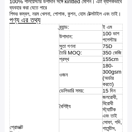
100% পলিয়েস্টার উপাদান সঙ্গে kintted মেশিন।
এটা ব্যাপকভাবে
ব্যবহার করা যেতে পারে
শিশুর কম্বল, নরম খেলনা, পোশাক, কুশন, হোম টেক্সটাইল এবং তাই।
পণ্য এর তথ্য
ব্র্যান্ড:
ই এম
100 ভাগ
উপাদান:
পলেস্টার
সুতা গণনা
75D
তৈরি MOQ:
350 কেজি
প্রস্থ
155cm
180-
300gsm
ওজন
(অর্ডার
করতে)
ডেলিভারি সময়:
15 দিন
জলরোধী,
বিরোধী
বৈশিষ্ট্য
স্ট্যাটিক
এবং তাই
সোফা, গদি,
প্রোডাক্ট
গার্মেন্টস,