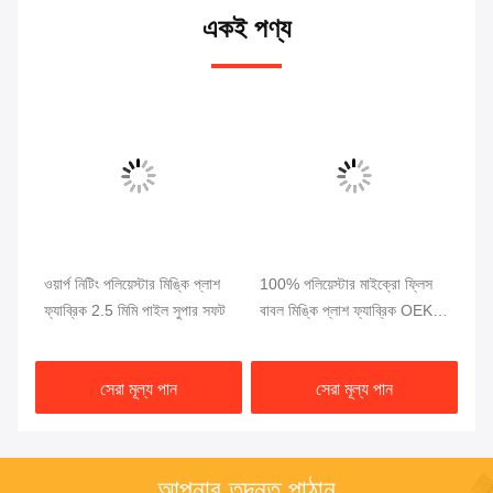
একই পণ্য
ওয়ার্প নিটিং পলিয়েস্টার মিঙ্কি প্লাশ
100% পলিয়েস্টার মাইক্রো ফ্লিস
খেল
াইল
ফ্যাব্রিক 2.5 মিমি পাইল সুপার সফট
বাবল মিঙ্কি প্লাশ ফ্যাব্রিক OEKO
কৃত
সার্টিফিকেশন
সেরা মূল্য পান
সেরা মূল্য পান
আপনার তদন্ত পাঠান