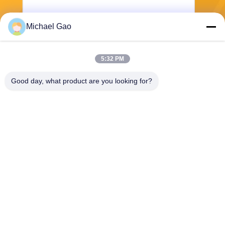
Michael Gao
পাঠান
5:32 PM
Good day, what product are you looking for?
Haining FengCai Textile Co.,Ltd.
ensonlu@live.cn
86--13750792529
বিল্ডিং 8, নং 5 কিংচুয়ান রোড, xieqia
o টাউন, হাইনিং, ঝেজিয়াং, চীন