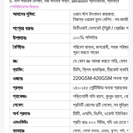
5. ভাল শারীরিক বৈশিষ্ট্য, উচ্চ ফাইবার শক্তি, abrasion প্রতিরোধের, স্থায়িত্ব
স্পেসিফিকেশন বিবরণঃ
আমাদের সুবিধা:
ওয়ান স্টপ উৎপাদন কারখানা:
নিজস্ব ওয়ারপ বুনন মেশিন ∙ সব জার্মানি 
পণ্যের ধরনঃ
ডিটিওয়াই ভেলভেট (প্রিন্ট / ব্রোঞ্জিং সহ)
উপাদানঃ
১০০% পলিস্টার
বৈশিষ্ট্যঃ
পরিবেশ বান্ধব, জলরোধী, সহজ পরিষ্কার,
পূরণ করতে পারেন
রঙ:
যে কোন রঙ আমরা করতে পারি, যেমন গ্রা
ব্যাকিং:
টি/সি, ফ্লিস ফ্যাব্রিক, ট্রিকোট ফ্যাব্রিক
ওজনঃ
220GSM-420GSM অথবা গ্রাহকের প্র
প্রস্থঃ
১৪০-১৪৫ সেন্টিমিটার অথবা গ্রাহকের চাহ
প্যাকেজঃ
শক্তিশালী পলি ব্যাগ, বুদ্বুদ ব্যাগ, বোনা ব
লেবেল:
প্রতিটি রোলের দুটি লেবেল, সব মুদ্রিত,
অর্থ প্রদানঃ
টি/টি, এল/সি, ডি/পি, ওয়েস্ট ইউনিয়ন ই
এমওকিউঃ
প্রতি রঙে ৮০০ মিটার, যদি এর চেয়ে কম হ
ব্যবহারঃ
সোফা, সোফা কভার, চেয়ার, কুশন, পর্দা, অফ