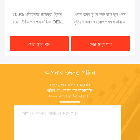
শ
100% পলিয়েস্টার মাইক্রো ফ্লিস
খেলনা জন্য সুপার নরম জাল ভুল পশম
শিশ
ফট
বাবল মিঙ্কি প্লাশ ফ্যাব্রিক OEKO
কৃত্রিম প্লাশ খরগোশ পশম ফ্যাব্রিক
মিঙ
সার্টিফিকেশন
সেরা মূল্য পান
সেরা মূল্য পান
আপনার তদন্ত পাঠান
অনুগ্রহ করে আপনার অনুরোধ 
পাঠান এবং আমরা যত তাড়াতাড়ি 
সম্ভব আপনাকে উত্তর দেব।