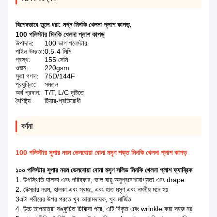
বিশেষভাবে তুলে ধরা:
নগ্ন মিনকি খেলনা প্লাশ কাপড়
,
100 পলিস্টার মিনকি খেলনা প্লাশ কাপড়
উপাদান:
100 ভাগ পলেস্টার
পাইল উচ্চতা:
0.5-4 মিমি
প্রস্থ:
155 সেমি
ওজন:
220gsm
সুতা গণনা:
75D/144F
প্রযুক্তি:
সমতল
অর্থ প্রদান:
T/T, L/C দৃষ্টিতে
বৈশিষ্ট্য:
টিয়ার-প্রতিরোধী
বর্ণনা
100 পলিস্টার সুপার নরম ভেলবোয়া বোনা মসৃণ শক্ত মিনকি খেলনা প্লাশ কাপড়
১০০ পলিস্টার সুপার নরম ভেলবোয়া বোনা মসৃণ সলিড মিনকি খেলনা প্লাশ ফ্যাব্রিক
1. উপস্থিতি হালকা এবং পরিষ্কার, ভাল বায়ু অনুপ্রবেশযোগ্যতা এবং drape
2. টেক্সচার নরম, হালকা এবং স্বচ্ছ, এবং হাত মসৃণ এবং নমনীয় মনে হয়
3এটা শরীরের উপর পরতে খুব আরামদায়ক, খুব মার্জিত
4. উচ্চ তাপমাত্রা সঙ্কুচিত চিকিত্সা পরে, এটি বিকৃত এবং wrinkle করা সহজ নয়