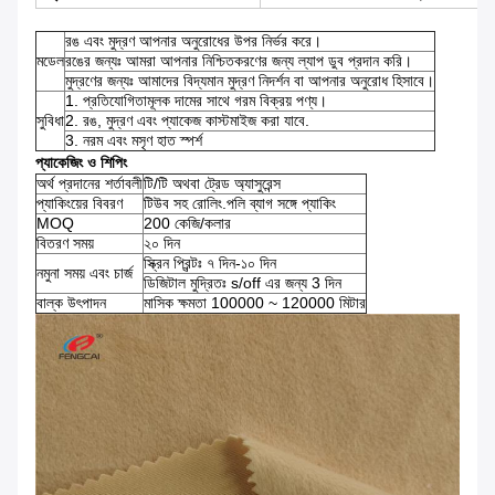
রঙ এবং মুদ্রণ আপনার অনুরোধের উপর নির্ভর করে।
মডেল
রঙের জন্যঃ আমরা আপনার নিশ্চিতকরণের জন্য ল্যাপ ডুব প্রদান করি।
মুদ্রণের জন্যঃ আমাদের বিদ্যমান মুদ্রণ নিদর্শন বা আপনার অনুরোধ হিসাবে।
1. প্রতিযোগিতামূলক দামের সাথে গরম বিক্রয় পণ্য।
সুবিধা
2. রঙ, মুদ্রণ এবং প্যাকেজ কাস্টমাইজ করা যাবে.
3. নরম এবং মসৃণ হাত স্পর্শ
প্যাকেজিং ও শিপিং
অর্থ প্রদানের শর্তাবলী
টি/টি অথবা ট্রেড অ্যাসুরেন্স
প্যাকিংয়ের বিবরণ
টিউব সহ রোলিং.পলি ব্যাগ সঙ্গে প্যাকিং
MOQ
200 কেজি/কলার
বিতরণ সময়
২০ দিন
স্ক্রিন প্রিন্টঃ ৭ দিন-১০ দিন
নমুনা সময় এবং চার্জ
ডিজিটাল মুদ্রিতঃ s/off এর জন্য 3 দিন
বাল্ক উৎপাদন
মাসিক ক্ষমতা 100000 ~ 120000 মিটার