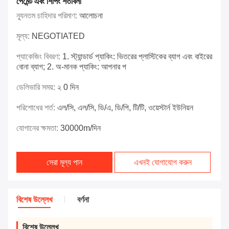
পেমেন্ট এবং শিপিং শর্তাবলী
ন্যূনতম চাহিদার পরিমাণ:
আলোচনা
মূল্য:
NEGOTIATED
প্যাকেজিং বিবরণ:
1. স্ট্যান্ডার্ড প্যাকিং: ভিতরের প্লাস্টিকের ব্যাগ এবং বাইরের
বোনা ব্যাগ; 2. অ-মানক প্যাকিং: আপনার প
ডেলিভারি সময়:
২ 0 দিন
পরিশোধের শর্ত:
এল/সি, এল/সি, ডি/এ, ডি/পি, টি/টি, ওয়েস্টার্ন ইউনিয়ন
যোগানের ক্ষমতা:
30000m/দিন
সেরা মূল্য পান
এখনই যোগাযোগ করুন
বিশেষ উল্লেখ
বর্ণনা
বিশেষ উল্লেখ