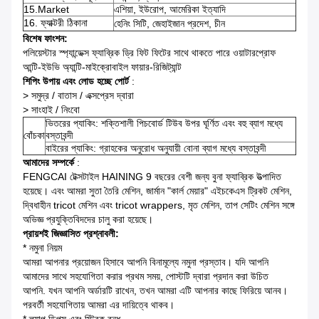
15.Market
এশিয়া, ইউরোপ, আমেরিকা ইত্যাদি
16. ফ্যাক্টরী ঠিকানা
হেনিং সিটি, জেহাইজান প্রদেশ, চীন
বিশেষ ফাংশন:
পলিয়েস্টার স্প্যান্ডেক্স ফ্যাব্রিক ড্রি ফিট ফিটের সাথে থাকতে পারে ওয়াটারপ্রোফ
আন্টি-ইউভি অ্যান্টি-মাইক্রোবাইল ফায়ার-রিজিট্যান্ট
শিপিং উপায় এবং লোড হচ্ছে পোর্ট
:
> সমুদ্র / বাতাস / এক্সপ্রেস দ্বারা
> সাংহাই / নিংবো
ভিতরের প্যাকিং: শক্তিশালী পিচবোর্ড টিউব উপর ঘূর্ণিত এবং বহু ব্যাগ মধ্যে
বোঁচকা
বস্তাবন্দী
বাইরের প্যাকিং: গ্রাহকের অনুরোধ অনুযায়ী বোনা ব্যাগ মধ্যে বস্তাবন্দী
আমাদের সম্পর্কে
:
FENGCAI টেক্সটাইল HAINING 9 বছরের বেশী জন্য বুনা ফ্যাব্রিক উত্পাদিত
হয়েছে।
এবং আমরা সুতা তৈরি মেশিন, জার্মান "কার্ল মেয়ার" এইচকেএস ট্রিকট মেশিন,
দ্বিধাহীন tricot মেশিন এবং tricot wrappers, মৃত মেশিন, তাপ সেটিং মেশিন সঙ্গে
অভিজ্ঞ প্রযুক্তিবিদদের চালু করা হয়েছে।
প্রায়শই জিজ্ঞাসিত প্রশ্নাবলী:
* নমুনা নিয়ম
আমরা আপনার প্রয়োজন হিসাবে আপনি বিনামূল্যে নমুনা প্রস্তাব।
যদি আপনি
আমাদের সাথে সহযোগিতা করার প্রথম সময়, পোস্টটি দ্বারা প্রদান করা উচিত
আপনি.
যখন আপনি অর্ডারটি রাখেন, তখন আমরা এটি আপনার কাছে ফিরিয়ে আনব।
পরবর্তী সহযোগিতায় আমরা এর দায়িত্বে থাকব।