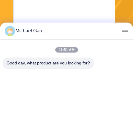
Michael Gao
পাঠান
11:51 AM
Good day, what product are you looking for?
Haining FengCai Textile Co.,Ltd.
ensonlu@live.cn
86--13750792529
বিল্ডিং 8, নং 5 কিংচুয়ান রোড, xieqia
o টাউন, হাইনিং, ঝেজিয়াং, চীন