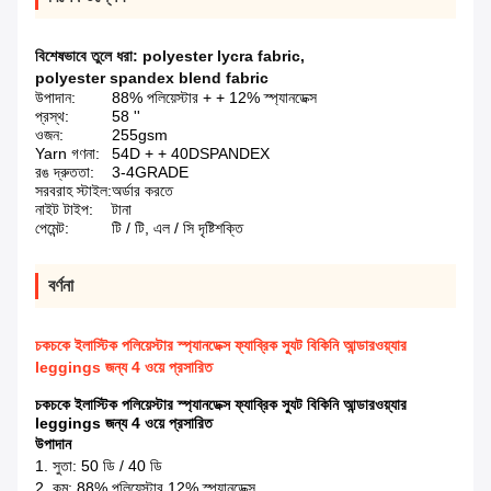
বিশেষভাবে তুলে ধরা:
polyester lycra fabric
,
polyester spandex blend fabric
উপাদান:
88% পলিয়েস্টার + + 12% স্প্যানডেক্স
প্রস্থ:
58 ''
ওজন:
255gsm
Yarn গণনা:
54D + + 40DSPANDEX
রঙ দ্রুততা:
3-4GRADE
সরবরাহ স্টাইল:
অর্ডার করতে
নাইট টাইপ:
টানা
পেমেন্ট:
টি / টি, এল / সি দৃষ্টিশক্তি
বর্ণনা
চকচকে ইলাস্টিক পলিয়েস্টার স্প্যানডেক্স ফ্যাব্রিক স্যুট বিকিনি আন্ডারওয়্যার
leggings জন্য 4 ওয়ে প্রসারিত
চকচকে ইলাস্টিক পলিয়েস্টার স্প্যানডেক্স ফ্যাব্রিক স্যুট বিকিনি আন্ডারওয়্যার
leggings জন্য 4 ওয়ে প্রসারিত
উপাদান
1. সুতা: 50 ডি / 40 ডি
2. কম: 88% পলিয়েস্টার 12% স্প্যানডেক্স