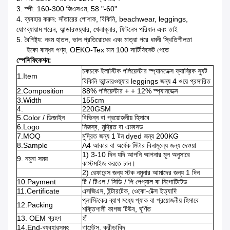
3. স্পী: 160-300 জিএসএম, 58 "-60"
4. ব্যবহার করুন: সাঁতারের পোশাক, বিকিনি, beachwear, leggings,
যোগব্যায়াম পরেন, আন্ডারওয়্যার, খেলাধূলার, ফিটনেস পরিধান এবং তাই
5.
বৈশিষ্ট্য: নরম হাতল, ভাল প্রতিরোধের এবং মাত্রা পরে ধমনী স্থিতিশীলতা
ইকো বান্ধব পণ্য, OEKO-Tex মান 100 সার্টিফিকেট পেতে
স্পেসিফিকেশন:
চকচকে ইলাস্টিক পলিয়েস্টার স্প্যানডেক্স ফ্যাব্রিক স্যুট
1.Item
বিকিনি আন্ডারওয়্যার leggings জন্য 4 ওয়ে প্রসারিত
2.Composition
88% পলিয়েস্টার + + 12% স্প্যানডেক্স
3.Width
155cm
4.
220GSM
5.Color / ডিজাইন
বিভিন্ন বা প্রয়োজনীয় হিসাবে
6.Logo
নিজস্ব, মুদ্রিত বা এমবসড
7.MOQ
মুদ্রিত জন্য 1 টন dyed জন্য 200KG
8.Sample
A4 আকার বা অর্ধেক মিটার বিনামূল্যে জন্য দেওয়া
1) 3-10 দিন যদি আপনি আপনার মূল অনুসারে
9. নমুনা সময়
কাস্টমাইজ করতে চান।
2) রেফারেন্স জন্য স্টক নমুনার আমাদের জন্য 1 দিন
10.Payment
টি / টিএল / সিডি / পি পেপ্যাল ​​বা নিগোটিটেড
11.Certificate
এসজিএস, ইন্টারটেক, ওেকো-টেক্স ইত্যাদি
প্লাস্টিকের ব্যাগ মধ্যে প্যাক বা প্রয়োজনীয় হিসাবে
12.Packing
শক্তিশালী কাগজ টিউব, ঘূর্ণিত
13. OEM গ্রহণ
হাঁ
14.End-ব্যবহারসমূহ
গার্মেন্টস, ক্রীড়াবিদ