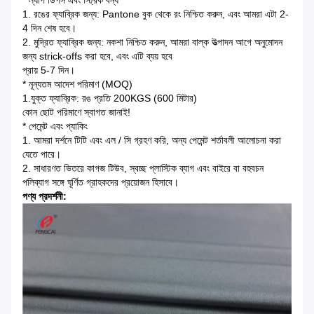
* ল্যাপ ডিপস এবং স্ট্রিক বন্ধ
1. রঙের ফ্যাব্রিক জন্য: Pantone বুক থেকে রং নিশ্চিত করুন, এবং আমরা এটা 2-
4 দিন শেষ হবে।
2. মুদ্রিত ফ্যাব্রিক জন্য: নকশা নিশ্চিত করুন, আমরা বাল্ক উত্পাদন আগে অনুমোদন
জন্য strick-offs করা হবে, এবং এটি ব্যয় হবে
প্রায় 5-7 দিন।
* নূন্যতম আদেশ পরিমাণ (MOQ)
1.যুক্ত ফ্যাব্রিক: রঙ প্রতি 200KGS (600 মিটার)
কোন ছোট পরিমাণে স্বাগত জানাই!
* পেমেন্ট এবং প্যাকিং
1. আমরা দর্শনে টিটি এবং এল / সি গ্রহণ করি, অন্য পেমেন্ট শর্তাবলী আলোচনা করা
যেতে পারে।
2. সাধারণত ভিতরে কাগজ টিউব, স্বচ্ছ প্লাস্টিক ব্যাগ এবং বাইরে বা বহুবচন
পলিব্যাগ সঙ্গে ঘূর্ণিত গ্রাহকদের প্রয়োজন হিসাবে।
পণ্য প্রদর্শনী: