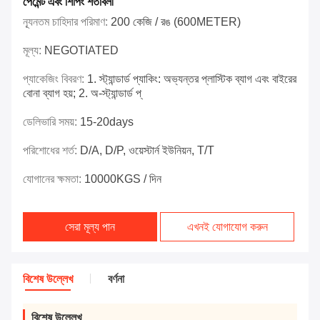
পেমেন্ট এবং শিপিং শর্তাবলী
ন্যূনতম চাহিদার পরিমাণ:
200 কেজি / রঙ (600METER)
মূল্য:
NEGOTIATED
প্যাকেজিং বিবরণ:
1. স্ট্যান্ডার্ড প্যাকিং: অভ্যন্তর প্লাস্টিক ব্যাগ এবং বাইরের
বোনা ব্যাগ হয়; 2. অ-স্ট্যান্ডার্ড প্
ডেলিভারি সময়:
15-20days
পরিশোধের শর্ত:
D/A, D/P, ওয়েস্টার্ন ইউনিয়ন, T/T
যোগানের ক্ষমতা:
10000KGS / দিন
সেরা মূল্য পান
এখনই যোগাযোগ করুন
বিশেষ উল্লেখ
বর্ণনা
বিশেষ উল্লেখ