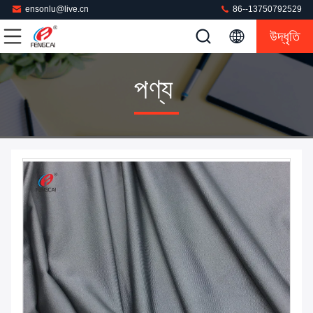
ensonlu@live.cn
86--13750792529
উদ্ধৃতি
পণ্য