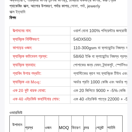
অভ্যন্তরীণ, পরিষ্কার কাপড় (চশমা কাপড়), চামড়ার একমাত্র কাপড়, উচ্চ গ্রেড
প্যাকেজিং বাক্স, আলোর উপকরণ, পর্দার কাপড়,
সোফা, পর্দা, jewerly
বাক্স ইত্যাদি
বিশদ
উত্পাদনের নাম:
ওয়ার্প বোনা 100% পলিয়েস্টার জলরোধী সু
ফ্যাব্রিক নির্দিষ্টকরণ:
54DX50D
কাপড়ের ওজন:
110-300gsm বা ক্লায়েন্টের নিজস্ব নমুন
ফ্যাব্রিক কাটবেবল প্রস্থ:
58/60 ইঞ্চি বা ক্লায়েন্টের নিজস্ব প্রস্থ অ
ফ্যাব্রিক ব্যবহার:
পোশাকের জন্য যেমন: ট্র্যাকসুট, স্পোর্টসওয়্
প্যাকিং উপায় পদ্ধতি:
প্লাস্টিকের ব্যাগ সহ ফ্যাব্রিক টিউব এবং 
ফ্যাব্রিক এর Moq:
অর্ডার প্রতি 1000 কেজি এবং অর্ডার প্রত
এক 20 ফুট ধারক বোঝা:
এক 20 জিপিতে 9000 + -5% কেজি
এক 40 এইচকিউ কনটেইনার লোড:
এক 40 এইচকিউ পাত্রে 22000 + -5%
ওভারভিউ
উপাদান
প্রস্থ
ওজন
MOQ
বিতরণ
বন্দর
পেমেন্ট
শর্তাদি