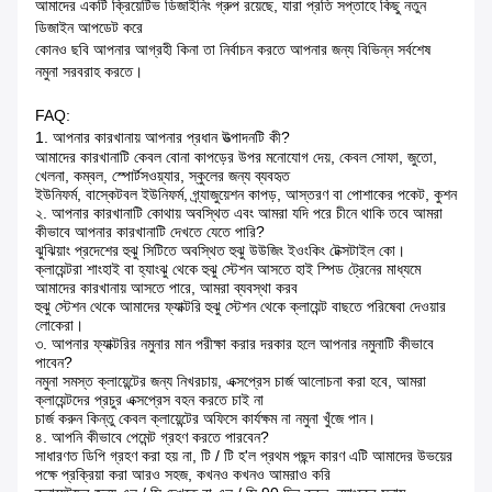
আমাদের একটি ক্রিয়েটিভ ডিজাইনিং গ্রুপ রয়েছে, যারা প্রতি সপ্তাহে কিছু নতুন
ডিজাইন আপডেট করে
কোনও ছবি আপনার আগ্রহী কিনা তা নির্বাচন করতে আপনার জন্য বিভিন্ন সর্বশেষ
নমুনা সরবরাহ করতে।
FAQ:
1. আপনার কারখানায় আপনার প্রধান উত্পাদনটি কী?
আমাদের কারখানাটি কেবল বোনা কাপড়ের উপর মনোযোগ দেয়, কেবল সোফা, জুতো,
খেলনা, কম্বল, স্পোর্টসওয়্যার, স্কুলের জন্য ব্যবহৃত
ইউনিফর্ম, বাস্কেটবল ইউনিফর্ম, গ্র্যাজুয়েশন কাপড়, আস্তরণ বা পোশাকের পকেট, কুশন
২. আপনার কারখানাটি কোথায় অবস্থিত এবং আমরা যদি পরে চীনে থাকি তবে আমরা
কীভাবে আপনার কারখানাটি দেখতে যেতে পারি?
ঝুঝিয়াং প্রদেশের হুঝু সিটিতে অবস্থিত হুঝু উউজিং ইওংকিং টেক্সটাইল কো।
ক্লায়েন্টরা শাংহাই বা হ্যাংঝু থেকে হুঝু স্টেশন আসতে হাই স্পিড ট্রেনের মাধ্যমে
আমাদের কারখানায় আসতে পারে, আমরা ব্যবস্থা করব
হুঝু স্টেশন থেকে আমাদের ফ্যাক্টরি হুঝু স্টেশন থেকে ক্লায়েন্ট বাছতে পরিষেবা দেওয়ার
লোকেরা।
৩. আপনার ফ্যাক্টরির নমুনার মান পরীক্ষা করার দরকার হলে আপনার নমুনাটি কীভাবে
পাবেন?
নমুনা সমস্ত ক্লায়েন্টের জন্য নিখরচায়, এক্সপ্রেস চার্জ আলোচনা করা হবে, আমরা
ক্লায়েন্টদের প্রচুর এক্সপ্রেস বহন করতে চাই না
চার্জ করুন কিন্তু কেবল ক্লায়েন্টের অফিসে কার্যক্ষম না নমুনা খুঁজে পান।
৪. আপনি কীভাবে পেমেন্ট গ্রহণ করতে পারবেন?
সাধারণত ডিপি গ্রহণ করা হয় না, টি / টি হ'ল প্রথম পছন্দ কারণ এটি আমাদের উভয়ের
পক্ষে প্রক্রিয়া করা আরও সহজ, কখনও কখনও আমরাও করি