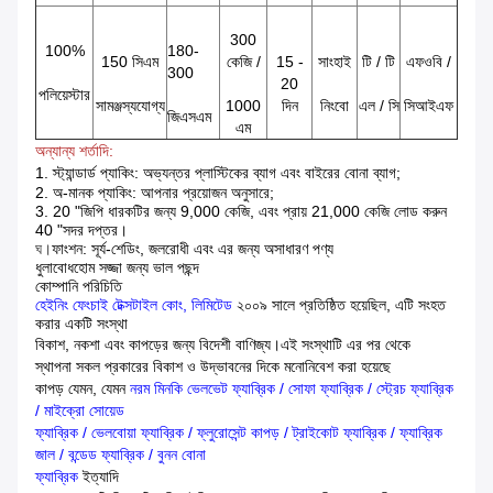
300
100%
180-
150 সিএম
কেজি /
15 -
সাংহাই
টি / টি
এফওবি /
300
20
পলিয়েস্টার
সামঞ্জস্যযোগ্য
1000
দিন
নিংবো
এল / সি
সিআইএফ
জিএসএম
এম
অন্যান্য শর্তাদি:
1. স্ট্যান্ডার্ড প্যাকিং: অভ্যন্তর প্লাস্টিকের ব্যাগ এবং বাইরের বোনা ব্যাগ;
2. অ-মানক প্যাকিং: আপনার প্রয়োজন অনুসারে;
3. 20 "জিপি ধারকটির জন্য 9,000 কেজি, এবং প্রায় 21,000 কেজি লোড করুন
40 "সদর দপ্তর।
ঘ।
ফাংশন: সূর্য-শেডিং, জলরোধী এবং এর জন্য অসাধারণ পণ্য
ধুলাবোধহোম সজ্জা জন্য ভাল পছন্দ
কোম্পানি পরিচিতি
হেইনিং ফেংচাই টেক্সটাইল কোং, লিমিটেড
২০০৯ সালে প্রতিষ্ঠিত হয়েছিল, এটি সংহত
করার একটি সংস্থা
বিকাশ, নকশা এবং কাপড়ের জন্য বিদেশী বাণিজ্য।এই সংস্থাটি এর পর থেকে
স্থাপনা সকল প্রকারের বিকাশ ও উদ্ভাবনের দিকে মনোনিবেশ করা হয়েছে
কাপড় যেমন, যেমন
নরম মিনকি ভেলভেট ফ্যাব্রিক
/
সোফা ফ্যাব্রিক
/
স্ট্রেচ ফ্যাব্রিক
/
মাইক্রো সোয়েড
ফ্যাব্রিক
/
ভেলবোয়া ফ্যাব্রিক
/
ফ্লুরোসেন্ট কাপড়
/
ট্রাইকোট ফ্যাব্রিক
/
ফ্যাব্রিক
জাল
/
বন্ডেড ফ্যাব্রিক
/
বুনন বোনা
ফ্যাব্রিক
ইত্যাদি