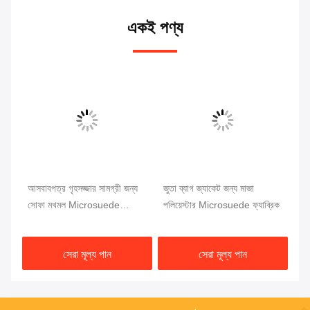
একই পণ্য
্য
আসবাবপত্র গৃহসজ্জার সামগ্রী জন্য
জুতা ব্যাগ জ্যাকেট জন্য মাজা
সো
টার
সোফা মখমল Microsuede
পলিয়েস্টার Microsuede ফ্যাব্রিক
ফ্য
পলিয়েস্টার ফ্যাব্রিক
পলি
সেরা মূল্য পান
সেরা মূল্য পান