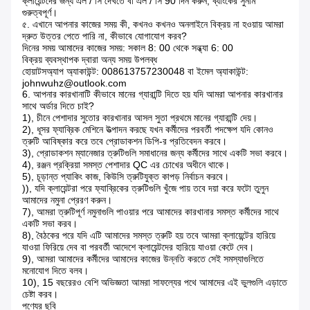
ক্লায়েন্টদের জন্য এল / সি দেখতে বা এল / সি 90 দিন করুন, ব্যাংকের সুনাম
গুরুত্বপূর্ণ।
৫. এখানে আপনার কাজের সময় কী, কখনও কখনও অনলাইনে বিক্রয় না হওয়ায় আমরা
দ্রুত উত্তর পেতে পারি না, কীভাবে যোগাযোগ করব?
দিনের সময় আমাদের কাজের সময়: সকাল 8: 00 থেকে সন্ধ্যা 6: 00
বিক্রয় ব্যবস্থাপক দ্বারা অন্য সময় উপলব্ধ
হোয়াটসঅ্যাপ অ্যাকাউন্ট: 008613757230048 বা ইমেল অ্যাকাউন্ট:
johnwuhz@outlook.com
6. আপনার কারখানাটি কীভাবে মানের গ্যারান্টি দিতে হয় যদি আমরা আপনার কারখানার
সাথে অর্ডার দিতে চাই?
1), চীনে পেশাদার সুতোর কারখানার আসল সুতা প্রথমে মানের গ্যারান্টি দেয়।
2), ধূসর ফ্যাব্রিক মেশিনে উত্পাদন করছে যখন কর্মীদের পরবর্তী পদক্ষেপ যদি কোনও
ত্রুটি আবিষ্কার করে তবে প্রোডাকশন ডিপি-র প্রতিবেদন করবে।
3), প্রোডাকশন ম্যানেজার ত্রুটিগুলি সমাধানের জন্য কর্মীদের সাথে একটি সভা করবে।
4), রঞ্জন প্রক্রিয়া সমস্ত পেশাদার QC এর চোখের অধীনে থাকে।
5), চূড়ান্ত প্যাকিং কাজ, কিউসি ত্রুটিযুক্ত কাপড় নির্বাচন করবে।
)), যদি ক্লায়েন্টরা পরে ফ্যাব্রিকের ত্রুটিগুলি খুঁজে পায় তবে দয়া করে ফটো তুলুন
আমাদের নমুনা প্রেরণ করুন।
7), আমরা ত্রুটিপূর্ণ নমুনাগুলি পাওয়ার পরে আমাদের কারখানার সমস্ত কর্মীদের সাথে
একটি সভা করব।
8), বৈঠকের পরে যদি এটি আমাদের সমস্ত ত্রুটি হয় তবে আমরা ক্লায়েন্টের হারিয়ে
যাওয়া ফিরিয়ে দেব বা পরবর্তী আদেশে ক্লায়েন্টদের হারিয়ে যাওয়া কেটে দেব।
9), আমরা আমাদের কর্মীদের আমাদের কাজের উন্নতি করতে সেই সমস্যাগুলিতে
মনোযোগ দিতে বলব।
10), 15 বছরেরও বেশি অভিজ্ঞতা আমরা সাফল্যের পথে আমাদের এই ভুলগুলি এড়াতে
চেষ্টা করব।
পণ্যের ছবি