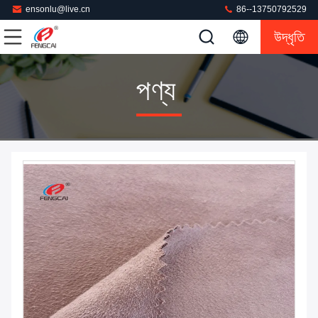
ensonlu@live.cn
86--13750792529
উদ্ধৃতি
পণ্য