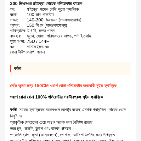
300 জিএসএম মাইক্রো সোয়েড পলিয়েস্টার তারেক
পদ:
মাইক্রো সায়েড লেডি জুতো ফ্যাব্রিক
রচনা:
100 ভাগ পলেস্টার
ওজন:
140-300 জিএসএম (সামঞ্জস্যযোগ্য)
প্রস্থ:
150 সিএম (সামঞ্জস্যযোগ্য)
পারিশ্রমিক:
টি / টি, জলজ পালন
ব্যবহার:
জুতো, সোফা, পরিষ্কারের কাপড়, পর্দা ইত্যাদি
সুতা গণনা:
75D / 144F
রঙ:
কাস্টমাইজড রঙ
বোনা টাইপ:
ওয়ার্প, পড়েন
বর্ণনা
লেডি জুতো জন্য 150CM ওয়ার্প বোনা পলিয়েস্টার জলরোধী সুইড ফ্যাব্রিক
ওয়ার্প বোনা বোনা 100% পলিয়েস্টার ওয়াটারপ্রুফ সুইড ফ্যাব্রিক
বর্ণনা
: সায়েড ফ্যাব্রিকের অনেকগুলি বৈশিষ্ট্য রয়েছে এমনকি প্রাকৃতিক সোয়েড থেকে
নিকৃষ্ট নয়,
প্রাকৃতিক সোয়েডের চেয়ে আরও অনেক ভাল বৈশিষ্ট্য রয়েছে
নরম চুল, মোমকি, ড্র্যাপ এবং হালকা টেক্সচার।
পণ্যগুলি ব্যাগ, জুতা (আস্তরণের), পোশাক, মোটরগাড়িগুলির জন্য উপযুক্ত