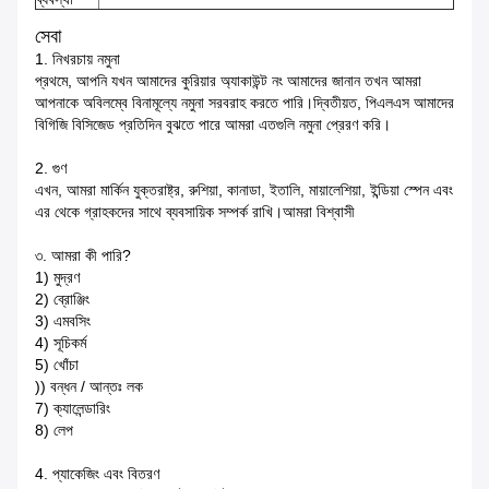
সেবা
1. নিখরচায় নমুনা
প্রথমে, আপনি যখন আমাদের কুরিয়ার অ্যাকাউন্ট নং আমাদের জানান তখন আমরা
আপনাকে অবিলম্বে বিনামূল্যে নমুনা সরবরাহ করতে পারি।দ্বিতীয়ত, পিএলএস আমাদের
বিগিজি বিসিজেড প্রতিদিন বুঝতে পারে আমরা এতগুলি নমুনা প্রেরণ করি।
2. গুণ
এখন, আমরা মার্কিন যুক্তরাষ্ট্র, রুশিয়া, কানাডা, ইতালি, মায়ালেশিয়া, ইন্ডিয়া স্পেন এবং
এর থেকে গ্রাহকদের সাথে ব্যবসায়িক সম্পর্ক রাখি।আমরা বিশ্বাসী
৩. আমরা কী পারি?
1) মুদ্রণ
2) ব্রোঞ্জিং
3) এমবসিং
4) সূচিকর্ম
5) খোঁচা
)) বন্ধন / আন্তঃ লক
7) ক্যালেন্ডারিং
8) লেপ
4. প্যাকেজিং এবং বিতরণ