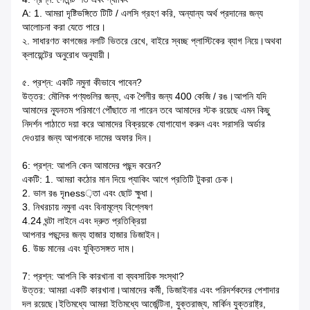
A: 1. আমরা দৃষ্টিভঙ্গিতে টিটি / এলসি গ্রহণ করি, অন্যান্য অর্থ প্রদানের জন্য
আলোচনা করা যেতে পারে।
২. সাধারণত কাগজের নলটি ভিতরে রেখে, বাইরে স্বচ্ছ প্লাস্টিকের ব্যাগ নিয়ে।অথবা
ক্লায়েন্টের অনুরোধ অনুযায়ী।
৫. প্রশ্ন: একটি নমুনা কীভাবে পাবেন?
উত্তর: মৌলিক পণ্যগুলির জন্য, এক শৈলীর জন্য 400 কেজি / রঙ।আপনি যদি
আমাদের ন্যূনতম পরিমাণে পৌঁছাতে না পারেন তবে আমাদের স্টক রয়েছে এমন কিছু
নিদর্শন পাঠাতে দয়া করে আমাদের বিক্রয়কে যোগাযোগ করুন এবং সরাসরি অর্ডার
দেওয়ার জন্য আপনাকে দামের অফার দিন।
6: প্রশ্ন: আপনি কেন আমাদের পছন্দ করেন?
একটি: 1. আমরা কঠোর মান দিয়ে প্যাকিং আগে প্রতিটি টুকরা চেক।
2. ভাল রঙ দৃness়তা এবং ছোট ক্ষুধা।
3. নিখরচায় নমুনা এবং বিনামূল্যে বিশ্লেষণ
4.24 ঘন্টা লাইনে এবং দ্রুত প্রতিক্রিয়া
আপনার পছন্দের জন্য হাজার হাজার ডিজাইন।
6. উচ্চ মানের এবং যুক্তিসঙ্গত দাম।
7: প্রশ্ন: আপনি কি কারখানা বা ব্যবসায়িক সংস্থা?
উত্তর: আমরা একটি কারখানা।আমাদের কর্মী, ডিজাইনার এবং পরিদর্শকদের পেশাদার
দল রয়েছে।ইতিমধ্যে আমরা ইতিমধ্যে আর্জেন্টিনা, যুক্তরাজ্য, মার্কিন যুক্তরাষ্ট্র,