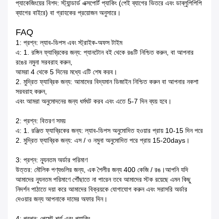
প্যাকেজিংয়ের বিশদ: স্ট্যান্ডার্ড এক্সপোর্ট প্যাকিং (পেই ব্যাগের ভিতরে এবং ডাব্লুপিপিপি
ব্যাগের বাইরে) বা গ্রাহকের প্রয়োজন অনুসারে।
FAQ
1: প্রশ্ন: ল্যাব-ডিপস এবং স্ট্রাইক-অফস টাইম
এ: 1. রঙ্গিন ফ্যাব্রিকের জন্য: প্যানটোন বই থেকে রঙটি নিশ্চিত করুন, বা আপনার
রঙের নমুনা সরবরাহ করুন,
আমরা 4 থেকে 5 দিনের মধ্যে এটি শেষ করব।
2. মুদ্রিত ফ্যাব্রিক জন্য: আমাদের বিদ্যমান ডিজাইন নিশ্চিত করুন বা আপনার নকশা
সরবরাহ করুন,
এবং আমরা অনুমোদনের জন্য ধর্মঘট করব এবং এতে 5-7 দিন ব্যয় হবে।
2: প্রশ্ন: বিতরণ সময়
এ: 1. রঞ্জিত ফ্যাব্রিকের জন্য: ল্যাব-ডিপস অনুমোদিত হওয়ার প্রায় 10-15 দিন পরে
2. মুদ্রিত ফ্যাব্রিক জন্য: এস / ও নমুনা অনুমোদিত পরে প্রায় 15-20days।
3: প্রশ্ন: ন্যূনতম অর্ডার পরিমাণ
উত্তর: মৌলিক পণ্যগুলির জন্য, এক শৈলীর জন্য 400 কেজি / রঙ।আপনি যদি
আমাদের ন্যূনতম পরিমাণে পৌঁছাতে না পারেন তবে আমাদের স্টক রয়েছে এমন কিছু
নিদর্শন পাঠাতে দয়া করে আমাদের বিক্রয়কে যোগাযোগ করুন এবং সরাসরি অর্ডার
দেওয়ার জন্য আপনাকে দামের অফার দিন।
4: প্রশ্ন: পেমেন্ট শর্ত এবং প্যাকিং