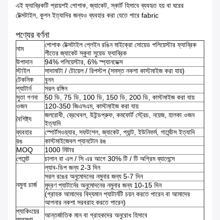
এই ফ্যাব্রিকটি প্রায়শই পোশাক, জ্যাকেট, স্কার্ট হিসাবে ব্যবহৃত হয় বা ঘরের
টেক্সটাইল, কুশন ইত্যাদির জন্যও ব্যবহার করা যেতে পারে fabric
পণ্যের বর্ণনা
পোশাক টেক্সটাইল প্লেইন রঙিন মাইক্রো সোয়েড পলিয়েস্টার ফ্যাব্রিক
নাম
শীতের জ্যাকেট স্কুবা সুয়েড ফ্যাব্রিক
উপাদান
94% পলিয়েস্টার, 6% স্প্যানডেক্স
স্টাইল
সাদামাটা / টোয়েল / রিপস্টপ (সমস্ত নকশা কাস্টমাইজ করা যায়)
টেকনিক
বুনন
প্যাটার্ন
সরল রঙ্গিন
সুতা গণনা
50 ডি, 75 ডি, 100 ডি, 150 ডি, 200 ডি, কাস্টমাইজ করা যায়
ওজন
120-350 জিএসএম, কাস্টমাইজ করা যায়
জলরোধী, ব্রেথেবল, উইন্ডপ্রুফ, কমফোর্ট স্ট্রেচ, নয়েজ, হালকা ওজন
বৈশিষ্ট্য
ইত্যাদি
ব্যবহার
স্পোর্টসওয়্যার, সফটশেল, জ্যাকেট, প্যান্ট, ইউনিফর্ম, গার্মেন্টস ইত্যাদি
রঙ
কাস্টমাইজেবল প্যানটোন রঙ
MOQ
1000 মিটার
পেমেন্ট
চালান বা এল / সি এর আগে 30% টি / টি অগ্রিম ব্যালেন্সে
ল্যাব-ডিপ জন্য 2-3 দিন
সরল রঙের অনুমোদনের নমুনার জন্য 5-7 দিন
নমুনা চার্জ
মুদ্রণ প্যাটার্নের অনুমোদনের নমুনার জন্য 10-15 দিন
(গ্রাহক আমাদের বিদ্যমান প্যাটার্নটি চয়ন করতে পারেন বা আমাদের
আপনার নকশা সরবরাহ করতে পারেন)
প্যাকিংয়ের
আন্তর্জাতিক মান বা গ্রাহকদের অনুরোধ হিসাবে
ব্যবস্থা