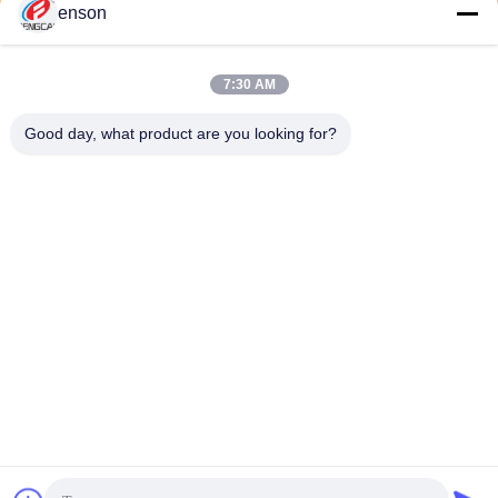
enson
পাঠান
7:30 AM
Good day, what product are you looking for?
Haining FengCai Textile Co.,Ltd.
ensonlu@live.cn
86--13750792529
বিল্ডিং 8, নং 5 কিংচুয়ান রোড, xieqia
o টাউন, হাইনিং, ঝেজিয়াং, চীন
চীন ভালো মানের পলিয়েস্টার স্প্যানডেক্স ফ্যাব্রিক সরবরাহকারী। কপিরাইট © 2026 Haining
FengCai Textile Co.,Ltd. . সমস্ত অধিকার সংরক্ষিত.