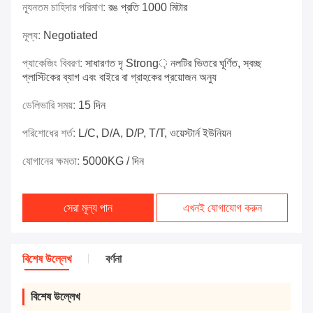
ন্যূনতম চাহিদার পরিমাণ:
রঙ প্রতি 1000 মিটার
মূল্য:
Negotiated
প্যাকেজিং বিবরণ:
সাধারণত দৃ Strong় নলটির ভিতরে ঘূর্ণিত, স্বচ্ছ
প্লাস্টিকের ব্যাগ এবং বাইরে বা গ্রাহকের প্রয়োজন অনুয
ডেলিভারি সময়:
15 দিন
পরিশোধের শর্ত:
L/C, D/A, D/P, T/T, ওয়েস্টার্ন ইউনিয়ন
যোগানের ক্ষমতা:
5000KG / দিন
সেরা মূল্য পান
এখনই যোগাযোগ করুন
বিশেষ উল্লেখ
বর্ণনা
বিশেষ উল্লেখ