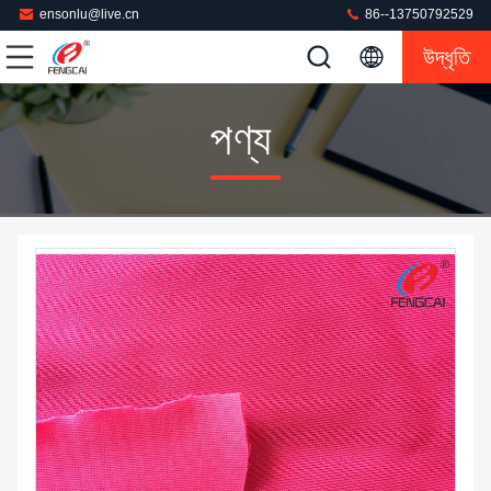
ensonlu@live.cn
86--13750792529
উদ্ধৃতি
পণ্য