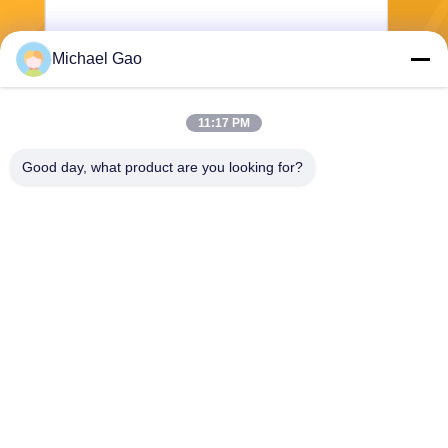
Michael Gao
পাঠান
11:17 PM
Good day, what product are you looking for?
Haining FengCai Textile Co.,Ltd.
ensonlu@live.cn
86--13750792529
বিল্ডিং 8, নং 5 কিংচুয়ান রোড, xieqia
o টাউন, হাইনিং, ঝেজিয়াং, চীন