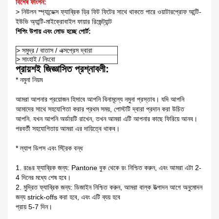
বিশেষ ফাংশন:
> নিউলন স্প্যান্ডেক্স ফ্যাব্রিক ড্রি ফিট ফিটের সাথে থাকতে পারে ওয়াটারপ্রোফ আন্টি-
ইউভি অ্যান্টি-মাইক্রোবাইল ফায়ার রিজেন্ট্যান্ট
শিপিং উপায় এবং লোড হচ্ছে পোর্ট:
>
সমুদ্র / বাতাস / এক্সপ্রেস দ্বারা
>
সাংহাই / নিংবো
প্রায়শই জিজ্ঞাসিত প্রশ্নাবলী:
* নমুনা নিয়ম
আমরা আপনার প্রয়োজন হিসাবে আপনি বিনামূল্যে নমুনা প্রস্তাব।
যদি আপনি
আমাদের সাথে সহযোগিতা করার প্রথম সময়, পোস্টটি দ্বারা প্রদান করা উচিত
আপনি.
যখন আপনি অর্ডারটি রাখেন, তখন আমরা এটি আপনার কাছে ফিরিয়ে আনব।
পরবর্তী সহযোগিতায় আমরা এর দায়িত্বে থাকব।
* ল্যাপ ডিপস এবং স্ট্রিক বন্ধ
1. রঙের ফ্যাব্রিক জন্য: Pantone বুক থেকে রং নিশ্চিত করুন, এবং আমরা এটা 2-
4 দিনের মধ্যে শেষ হবে।
2. মুদ্রিত ফ্যাব্রিক জন্য: ডিজাইন নিশ্চিত করুন, আমরা বাল্ক উত্পাদন আগে অনুমোদন
জন্য strick-offs করা হবে, এবং এটি ব্যয় হবে
প্রায় 5-7 দিন।