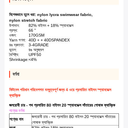
বিশেষভাবে তুলে ধরা:
nylon lycra swimwear fabric
,
nylon stretch fabric
উপাদান:
82% নাইলন + 18% স্প্যানডেক্স
প্রস্থ:
66 ''
ওজন:
170GSM
Yarn গণনা:
40D + + 40DSPANDEX
রঙ দ্রুততা:
3-4GRADE
ভূতল:
রঙ অনুজ্বল
বৈশিষ্ট্য:
UPF50
Shrinkage:
<4%
বর্ণনা
ফিটনেস পরিধান পরিবেশগত বন্ধুত্বপূর্ণ জন্য 4 ওয়ে প্রসারিত নাইলন স্প্যানডেক্স
ফ্যাব্রিক
জলরোধী চার - পথ প্রসারিত 80 নাইলন 20 স্প্যানডেক্স সাঁতারের পোষাক ফ্যাব্রিক
পণ্যের বর্ণনা
জলরোধী চার - পথ প্রসারিত 80 নাইলন 20 স্প্যানডেক্স সাঁতারের
পণ্যের নাম
পোষাক ফ্যাব্রিক
রচনা
82% নাইলন 18% স্প্যানডেক্স