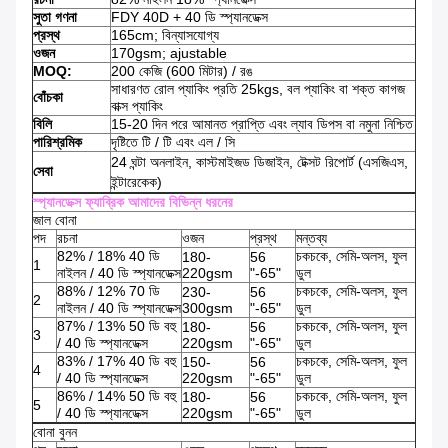
সুতা গণনা
FDY 40D + 40 ডি স্প্যানডেক্স
প্রস্থ
165cm; বিন্যাসযোগ্য
ওজন
170gsm; ajustable
MOQ:
200 কেজি (600 মিটার) / রঙ
সাধারণত রোল প্যাকিং প্রতি 25kgs, বল প্যাকিং বা শক্ত কাগজ
বোঁচকা
বাক্স প্যাকিং
বিলি
15-20 দিন পরে আমানত প্রাপ্তি এবং ল্যাব ডিপস বা নমুনা নিশ্চিত
পারিশ্রমিক
দৃষ্টিতে টি / টি এবং এল / সি
24 ঘন্টা অনলাইন, কাস্টমাইজড ডিজাইন, টেক্সট রিপোর্ট (এসজিএস,
সেবা
ইন্টারেকেক)
স্প্যানডেক্স ফ্যাব্রিক আমাদের বিভিন্ন ধরনের
জাল বোনা
পদ
রচনা
ওজন
প্রস্থ
মন্তব্য
82% / 18% 40 ডি
চকচকে, সেমি-অলস, ফুল
180-
56
1
নাইলন / 40 ডি স্প্যানডেক্স
220gsm
"-65"
ডুল
88% / 12% 70 ডি
চকচকে, সেমি-অলস, ফুল
230-
56
2
নাইলন / 40 ডি স্প্যানডেক্স
300gsm
"-65"
ডুল
87% / 13% 50 ডি বহু
চকচকে, সেমি-অলস, ফুল
180-
56
3
/ 40 ডি স্প্যানডেক্স
220gsm
"-65"
ডুল
83% / 17% 40 ডি বহু
চকচকে, সেমি-অলস, ফুল
150-
56
4
/ 40 ডি স্প্যানডেক্স
220gsm
"-65"
ডুল
86% / 14% 50 ডি বহু
চকচকে, সেমি-অলস, ফুল
180-
56
5
/ 40 ডি স্প্যানডেক্স
220gsm
"-65"
ডুল
বোনা বুনন