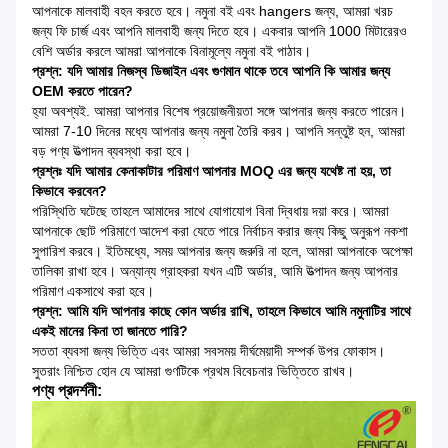
আপনাকে মালবাহী বহন করতে হবে। নমুনা বই এবং hangers জন্য, আমরা খরচ
জন্য ফি চার্জ এবং আপনি মালবাহী জন্য দিতে হবে। একবার আপনি 1000 মিটারেরও
বেশি অর্ডার করলে আমরা আপনাকে বিনামূল্যে নমুনা বই পাঠাব।
প্রশ্ন: যদি আমার নিজস্ব ডিজাইন এবং গুণমান থাকে তবে আপনি কি আমার জন্য
OEM করতে পারেন?
হ্যা অবশ্যই. আমরা আপনার বিশেষ প্রয়োজনীয়তা সঙ্গে আপনার জন্য করতে পারেন।
আমরা 7-10 দিনের মধ্যে আপনার জন্য নমুনা তৈরি করব। আপনি সন্তুষ্ট হন, আমরা
বড় পণ্য উত্পাদন ব্যবস্থা করা হবে।
প্রশ্নঃ যদি আমার কেনাকাটার পরিমাণ আপনার MOQ এর জন্য যথেষ্ট না হয়, তা
কিভাবে করবেন?
পরিস্থিতি ঘটেছে তাহলে আমাদের সাথে যোগাযোগ বিনা দ্বিধায় দয়া করে। আমরা
আপনাকে ছোট পরিমাণে আদেশ করা যেতে পারে নির্বাচন করার জন্য কিছু অনুরূপ নকশা
সুপারিশ করবে। ইতিমধ্যে, সময় আপনার জন্য জরুরি না হলে, আমরা আপনাকে অপেক্ষা
তালিকা রাখা হবে। অন্যান্য গ্রাহকরা যখন এটি অর্ডার, আমি উত্পাদন জন্য আপনার
পরিমাণ একসাথে করা হবে।
প্রশ্ন: আমি যদি আপনার কাছে কোন অর্ডার রাখি, তাহলে কিভাবে আমি নমুনাটির সাথে
একই মানের কিনা তা জানতে পারি?
সততা ব্যবসা জন্য ভিত্তি এবং আমরা সবসময় দীর্ঘমেয়াদী সম্পর্ক উপর ফোকাস।
সুতরাং নিশ্চিত হোন যে আমরা গুণটিকে প্রথম বিবেচনার ভিত্তিতে রাখব।
পণ্য প্রদর্শনী: