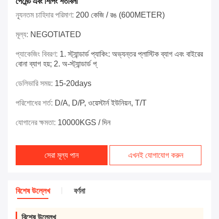
পেমেন্ট এবং শিপিং শর্তাবলী
ন্যূনতম চাহিদার পরিমাণ:
200 কেজি / রঙ (600METER)
মূল্য:
NEGOTIATED
প্যাকেজিং বিবরণ:
1. স্ট্যান্ডার্ড প্যাকিং: অভ্যন্তর প্লাস্টিক ব্যাগ এবং বাইরের
বোনা ব্যাগ হয়; 2. অ-স্ট্যান্ডার্ড প্
ডেলিভারি সময়:
15-20days
পরিশোধের শর্ত:
D/A, D/P, ওয়েস্টার্ন ইউনিয়ন, T/T
যোগানের ক্ষমতা:
10000KGS / দিন
সেরা মূল্য পান
এখনই যোগাযোগ করুন
বিশেষ উল্লেখ
বর্ণনা
বিশেষ উল্লেখ