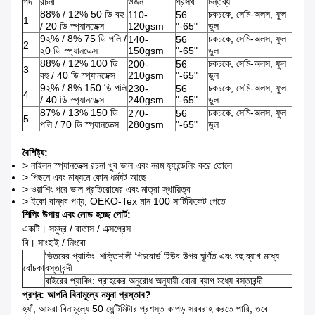
পদ
রচনা
ওজন
প্রস্থ
মন্তব্য
88% / 12% 50 ডি বহু
চকচকে, সেমি-অলস, ফুল
110-
56
1
/ 20 ডি স্প্যানডেক্স
120gsm
"-65"
ডুল
9২% / 8% 75 ডি পলি /
চকচকে, সেমি-অলস, ফুল
140-
56
2
২0 ডি স্প্যানডেক্স
150gsm
"-65"
ডুল
88% / 12% 100 ডি
চকচকে, সেমি-অলস, ফুল
200-
56
3
বহু / 40 ডি স্প্যানডেক্স
210gsm
"-65"
ডুল
9২% / 8% 150 ডি পলি
চকচকে, সেমি-অলস, ফুল
230-
56
4
/ 40 ডি স্প্যানডেক্স
240gsm
"-65"
ডুল
87% / 13% 150 ডি
চকচকে, সেমি-অলস, ফুল
270-
56
5
পলি / 70 ডি স্প্যানডেক্স
280gsm
"-65"
ডুল
বৈশিষ্ট্য:
> নাইলন স্প্যানডেক্স রচনা খুব ভাল এবং নরম হ্যান্ডেলিং করে তোলে
> পিছনে এবং মাধ্যমে কোন ধর্মঘট আছে
> ওয়াশিং পরে ভাল প্রতিরোধের এবং মাত্রা স্থায়িত্ব
> ইকো বান্ধব পণ্য, OEKO-Tex মান 100 সার্টিফিকেট পেতে
শিপিং উপায় এবং লোড হচ্ছে পোর্ট:
একটি। সমুদ্র / বাতাস / এক্সপ্রেস
বি। সাংহাই / নিংবো
ভিতরের প্যাকিং: শক্তিশালী পিচবোর্ড টিউব উপর ঘূর্ণিত এবং বহু ব্যাগ মধ্যে
বোঁচকা
বস্তাবন্দী
বাইরের প্যাকিং: গ্রাহকের অনুরোধ অনুযায়ী বোনা ব্যাগ মধ্যে বস্তাবন্দী
প্রশ্ন: আপনি বিনামূল্যে নমুনা প্রস্তাব?
হ্যাঁ, আমরা বিনামূল্যে 50 সেন্টিমিটার প্রশস্ত কাপড় সরবরাহ করতে পারি, তবে